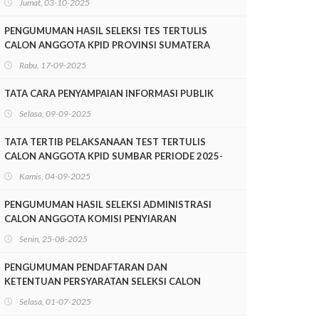
Jumat, 03-10-2025
SUMATERA BARAT PERIODE 2025-2028
PENGUMUMAN HASIL SELEKSI TES TERTULIS
CALON ANGGOTA KPID PROVINSI SUMATERA
BARAT PERIODE 2025-2028
Rabu, 17-09-2025
TATA CARA PENYAMPAIAN INFORMASI PUBLIK
Selasa, 09-09-2025
TATA TERTIB PELAKSANAAN TEST TERTULIS
CALON ANGGOTA KPID SUMBAR PERIODE 2025-
2028
Kamis, 04-09-2025
PENGUMUMAN HASIL SELEKSI ADMINISTRASI
CALON ANGGOTA KOMISI PENYIARAN
INDONESIA DAERAH PROVINSI SUMATERA
Senin, 25-08-2025
BARAT PERIODE 2025-2028
PENGUMUMAN PENDAFTARAN DAN
KETENTUAN PERSYARATAN SELEKSI CALON
ANGGOTA KOMISI PENYIARAN INDONESIA
Selasa, 01-07-2025
DAERAH SUMATERA BARAT MASA JABATAN