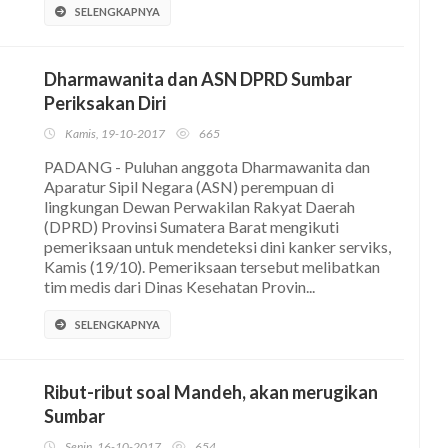
SELENGKAPNYA
Dharmawanita dan ASN DPRD Sumbar
Periksakan Diri
Kamis, 19-10-2017
665
PADANG - Puluhan anggota Dharmawanita dan
Aparatur Sipil Negara (ASN) perempuan di
lingkungan Dewan Perwakilan Rakyat Daerah
(DPRD) Provinsi Sumatera Barat mengikuti
pemeriksaan untuk mendeteksi dini kanker serviks,
Kamis (19/10). Pemeriksaan tersebut melibatkan
tim medis dari Dinas Kesehatan Provin...
SELENGKAPNYA
Ribut-ribut soal Mandeh, akan merugikan
Sumbar
Senin, 16-10-2017
654