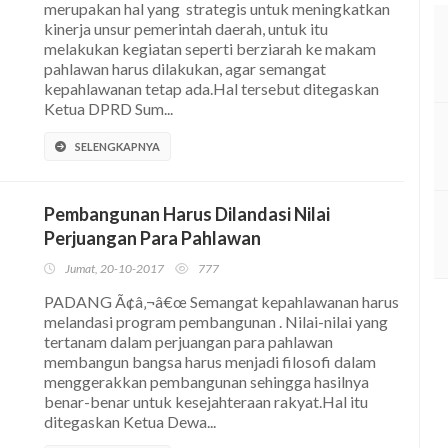
merupakan hal yang strategis untuk meningkatkan
kinerja unsur pemerintah daerah, untuk itu
melakukan kegiatan seperti berziarah ke makam
pahlawan harus dilakukan, agar semangat
kepahlawanan tetap ada.Hal tersebut ditegaskan
Ketua DPRD Sum...
SELENGKAPNYA
Pembangunan Harus Dilandasi Nilai
Perjuangan Para Pahlawan
Jumat, 20-10-2017
777
PADANG Ã¢â‚¬â€œ Semangat kepahlawanan harus
melandasi program pembangunan . Nilai-nilai yang
tertanam dalam perjuangan para pahlawan
membangun bangsa harus menjadi filosofi dalam
menggerakkan pembangunan sehingga hasilnya
benar-benar untuk kesejahteraan rakyat.Hal itu
ditegaskan Ketua Dewa...