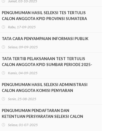
Jumat, 03-10-2025
SUMATERA BARAT PERIODE 2025-2028
PENGUMUMAN HASIL SELEKSI TES TERTULIS
CALON ANGGOTA KPID PROVINSI SUMATERA
BARAT PERIODE 2025-2028
Rabu, 17-09-2025
TATA CARA PENYAMPAIAN INFORMASI PUBLIK
Selasa, 09-09-2025
TATA TERTIB PELAKSANAAN TEST TERTULIS
CALON ANGGOTA KPID SUMBAR PERIODE 2025-
2028
Kamis, 04-09-2025
PENGUMUMAN HASIL SELEKSI ADMINISTRASI
CALON ANGGOTA KOMISI PENYIARAN
INDONESIA DAERAH PROVINSI SUMATERA
Senin, 25-08-2025
BARAT PERIODE 2025-2028
PENGUMUMAN PENDAFTARAN DAN
KETENTUAN PERSYARATAN SELEKSI CALON
ANGGOTA KOMISI PENYIARAN INDONESIA
Selasa, 01-07-2025
DAERAH SUMATERA BARAT MASA JABATAN