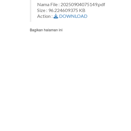
Nama File : 20250904075149.pdf
Size : 96.224609375 KB
Action :
DOWNLOAD
Bagikan halaman ini