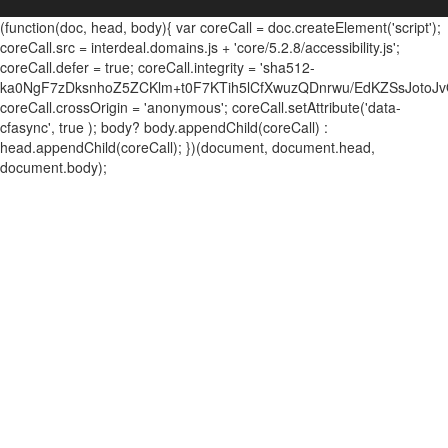
(function(doc, head, body){ var coreCall = doc.createElement('script');
coreCall.src = interdeal.domains.js + 'core/5.2.8/accessibility.js';
coreCall.defer = true; coreCall.integrity = 'sha512-
ka0NgF7zDksnhoZ5ZCKlm+t0F7KTih5lCfXwuzQDnrwu/EdKZSsJotoJv
coreCall.crossOrigin = 'anonymous'; coreCall.setAttribute('data-
cfasync', true ); body? body.appendChild(coreCall) :
head.appendChild(coreCall); })(document, document.head,
document.body);