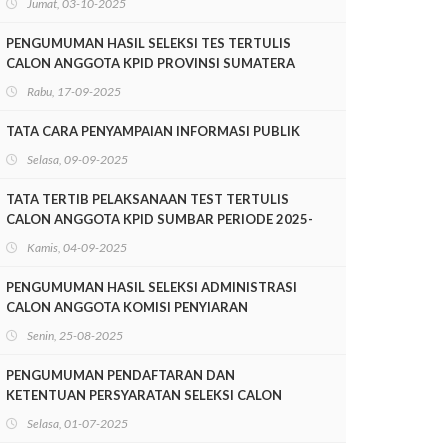
Jumat, 03-10-2025
SUMATERA BARAT PERIODE 2025-2028
PENGUMUMAN HASIL SELEKSI TES TERTULIS
CALON ANGGOTA KPID PROVINSI SUMATERA
BARAT PERIODE 2025-2028
Rabu, 17-09-2025
TATA CARA PENYAMPAIAN INFORMASI PUBLIK
Selasa, 09-09-2025
TATA TERTIB PELAKSANAAN TEST TERTULIS
CALON ANGGOTA KPID SUMBAR PERIODE 2025-
2028
Kamis, 04-09-2025
PENGUMUMAN HASIL SELEKSI ADMINISTRASI
CALON ANGGOTA KOMISI PENYIARAN
INDONESIA DAERAH PROVINSI SUMATERA
Senin, 25-08-2025
BARAT PERIODE 2025-2028
PENGUMUMAN PENDAFTARAN DAN
KETENTUAN PERSYARATAN SELEKSI CALON
ANGGOTA KOMISI PENYIARAN INDONESIA
Selasa, 01-07-2025
DAERAH SUMATERA BARAT MASA JABATAN