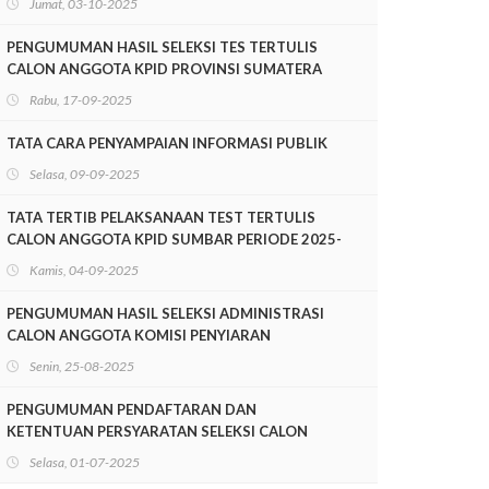
Jumat, 03-10-2025
SUMATERA BARAT PERIODE 2025-2028
PENGUMUMAN HASIL SELEKSI TES TERTULIS
CALON ANGGOTA KPID PROVINSI SUMATERA
BARAT PERIODE 2025-2028
Rabu, 17-09-2025
TATA CARA PENYAMPAIAN INFORMASI PUBLIK
Selasa, 09-09-2025
TATA TERTIB PELAKSANAAN TEST TERTULIS
CALON ANGGOTA KPID SUMBAR PERIODE 2025-
2028
Kamis, 04-09-2025
PENGUMUMAN HASIL SELEKSI ADMINISTRASI
CALON ANGGOTA KOMISI PENYIARAN
INDONESIA DAERAH PROVINSI SUMATERA
Senin, 25-08-2025
BARAT PERIODE 2025-2028
PENGUMUMAN PENDAFTARAN DAN
KETENTUAN PERSYARATAN SELEKSI CALON
ANGGOTA KOMISI PENYIARAN INDONESIA
Selasa, 01-07-2025
DAERAH SUMATERA BARAT MASA JABATAN