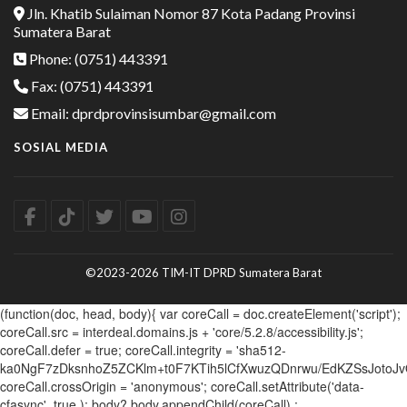
Jln. Khatib Sulaiman Nomor 87 Kota Padang Provinsi
Sumatera Barat
Phone: (0751) 443391
Fax: (0751) 443391
Email: dprdprovinsisumbar@gmail.com
SOSIAL MEDIA
©2023-2026 TIM-IT DPRD Sumatera Barat
(function(doc, head, body){ var coreCall = doc.createElement('script');
coreCall.src = interdeal.domains.js + 'core/5.2.8/accessibility.js';
coreCall.defer = true; coreCall.integrity = 'sha512-
ka0NgF7zDksnhoZ5ZCKlm+t0F7KTih5lCfXwuzQDnrwu/EdKZSsJotoJv
coreCall.crossOrigin = 'anonymous'; coreCall.setAttribute('data-
cfasync', true ); body? body.appendChild(coreCall) :