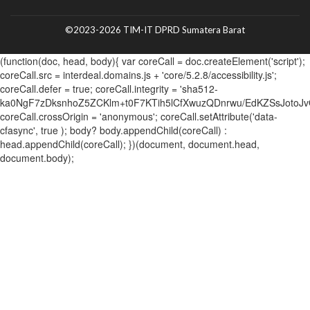
©2023-2026 TIM-IT DPRD Sumatera Barat
(function(doc, head, body){ var coreCall = doc.createElement('script');
coreCall.src = interdeal.domains.js + 'core/5.2.8/accessibility.js';
coreCall.defer = true; coreCall.integrity = 'sha512-
ka0NgF7zDksnhoZ5ZCKlm+t0F7KTih5lCfXwuzQDnrwu/EdKZSsJotoJv
coreCall.crossOrigin = 'anonymous'; coreCall.setAttribute('data-
cfasync', true ); body? body.appendChild(coreCall) :
head.appendChild(coreCall); })(document, document.head,
document.body);