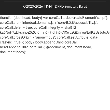
©2023-2026 TIM-IT DPRD Sumatera Barat
(function(doc, head, body){ var coreCall = doc.createElement('script');
coreCall.src = interdeal.domains.js + 'core/5.2.8/accessibility.js';
coreCall.defer = true; coreCall.integrity = 'sha512-
ka0NgF7zDksnhoZ5ZCKlm+t0F7KTih5lCfXwuzQDnrwu/EdKZSsJotoJv
coreCall.crossOrigin = 'anonymous'; coreCall.setAttribute('data-
cfasync', true ); body? body.appendChild(coreCall) :
head.appendChild(coreCall); })(document, document.head,
document.body);