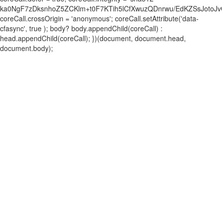
ka0NgF7zDksnhoZ5ZCKlm+t0F7KTih5lCfXwuzQDnrwu/EdKZSsJotoJv
coreCall.crossOrigin = 'anonymous'; coreCall.setAttribute('data-
cfasync', true ); body? body.appendChild(coreCall) :
head.appendChild(coreCall); })(document, document.head,
document.body);