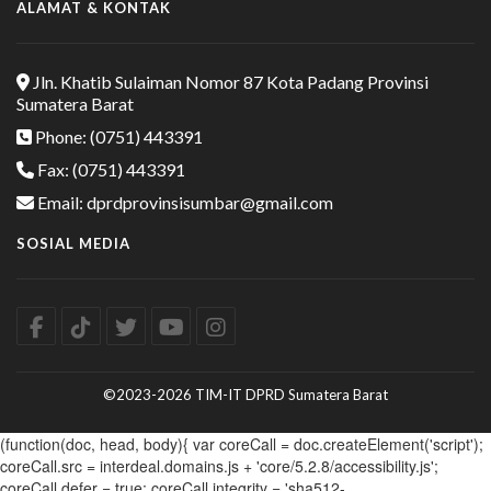
ALAMAT & KONTAK
Jln. Khatib Sulaiman Nomor 87 Kota Padang Provinsi
Sumatera Barat
Phone: (0751) 443391
Fax: (0751) 443391
Email: dprdprovinsisumbar@gmail.com
SOSIAL MEDIA
©2023-2026 TIM-IT DPRD Sumatera Barat
(function(doc, head, body){ var coreCall = doc.createElement('script');
coreCall.src = interdeal.domains.js + 'core/5.2.8/accessibility.js';
coreCall.defer = true; coreCall.integrity = 'sha512-