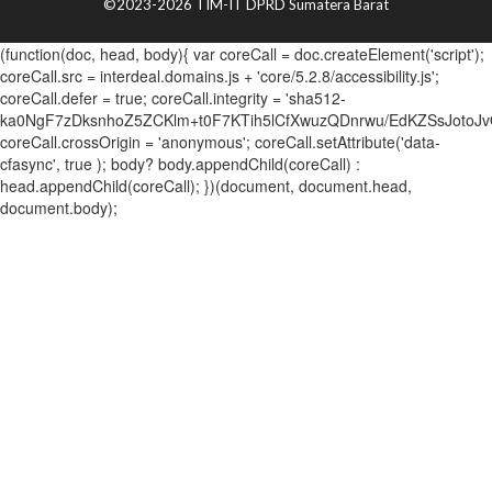
©2023-2026 TIM-IT DPRD Sumatera Barat
(function(doc, head, body){ var coreCall = doc.createElement('script');
coreCall.src = interdeal.domains.js + 'core/5.2.8/accessibility.js';
coreCall.defer = true; coreCall.integrity = 'sha512-
ka0NgF7zDksnhoZ5ZCKlm+t0F7KTih5lCfXwuzQDnrwu/EdKZSsJotoJv
coreCall.crossOrigin = 'anonymous'; coreCall.setAttribute('data-
cfasync', true ); body? body.appendChild(coreCall) :
head.appendChild(coreCall); })(document, document.head,
document.body);