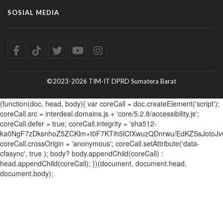
SOSIAL MEDIA
©2023-2026 TIM-IT DPRD Sumatera Barat
(function(doc, head, body){ var coreCall = doc.createElement('script');
coreCall.src = interdeal.domains.js + 'core/5.2.8/accessibility.js';
coreCall.defer = true; coreCall.integrity = 'sha512-
ka0NgF7zDksnhoZ5ZCKlm+t0F7KTih5lCfXwuzQDnrwu/EdKZSsJotoJv
coreCall.crossOrigin = 'anonymous'; coreCall.setAttribute('data-
cfasync', true ); body? body.appendChild(coreCall) :
head.appendChild(coreCall); })(document, document.head,
document.body);