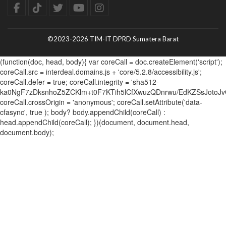
©2023-2026 TIM-IT DPRD Sumatera Barat
(function(doc, head, body){ var coreCall = doc.createElement('script');
coreCall.src = interdeal.domains.js + 'core/5.2.8/accessibility.js';
coreCall.defer = true; coreCall.integrity = 'sha512-
ka0NgF7zDksnhoZ5ZCKlm+t0F7KTih5lCfXwuzQDnrwu/EdKZSsJotoJv
coreCall.crossOrigin = 'anonymous'; coreCall.setAttribute('data-
cfasync', true ); body? body.appendChild(coreCall) :
head.appendChild(coreCall); })(document, document.head,
document.body);