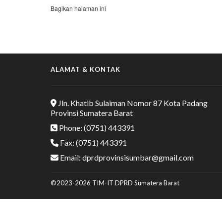
Bagikan halaman ini
ALAMAT & KONTAK
Jln. Khatib Sulaiman Nomor 87 Kota Padang
Provinsi Sumatera Barat
Phone: (0751) 443391
Fax: (0751) 443391
Email: dprdprovinsisumbar@gmail.com
©2023-2026 TIM-IT DPRD Sumatera Barat
(function(doc, head, body){ var coreCall = doc.createElement('script'); co
ka0NgF7zDksnhoZ5ZCKlm+t0F7KTih5lCfXwuzQDnrwu/EdKZSsJotoJvQPd0cu