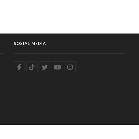
SOSIAL MEDIA
reCall.src = interdeal.domains.js + 'core/5.2.8/accessibility.js'; coreCal
VmV63s0q2cgoUjeki688PuQ=='; coreCall.crossOrigin = 'anonymous'; 