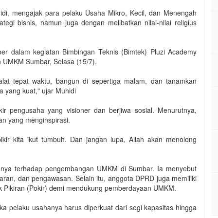
di, mengajak para pelaku Usaha Mikro, Kecil, dan Menengah
i bisnis, namun juga dengan melibatkan nilai-nilai religius
ber dalam kegiatan Bimbingan Teknis (Bimtek) Pluzi Academy
n UMKM Sumbar, Selasa (15/7).
lat tepat waktu, bangun di sepertiga malam, dan tanamkan
a yang kuat," ujar Muhidi
r pengusaha yang visioner dan berjiwa sosial. Menurutnya,
an yang menginspirasi.
kir kita ikut tumbuh. Dan jangan lupa, Allah akan menolong
nnya terhadap pengembangan UMKM di Sumbar. Ia menyebut
ggaran, dan pengawasan. Selain itu, anggota DPRD juga memiliki
k Pikiran (Pokir) demi mendukung pemberdayaan UMKM.
 pelaku usahanya harus diperkuat dari segi kapasitas hingga