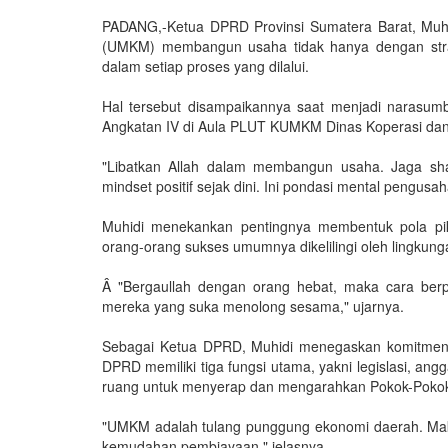
PADANG,-Ketua DPRD Provinsi Sumatera Barat, Muhi
(UMKM) membangun usaha tidak hanya dengan strateg
dalam setiap proses yang dilalui.
Hal tersebut disampaikannya saat menjadi narasum
Angkatan IV di Aula PLUT KUMKM Dinas Koperasi da
"Libatkan Allah dalam membangun usaha. Jaga sha
mindset positif sejak dini. Ini pondasi mental pengusah
Muhidi menekankan pentingnya membentuk pola piki
orang-orang sukses umumnya dikelilingi oleh lingkung
Â "Bergaullah dengan orang hebat, maka cara berpi
mereka yang suka menolong sesama," ujarnya.
Sebagai Ketua DPRD, Muhidi menegaskan komitme
DPRD memiliki tiga fungsi utama, yakni legislasi, an
ruang untuk menyerap dan mengarahkan Pokok-Poko
"UMKM adalah tulang punggung ekonomi daerah. Maka
kemudahan pembiayaan," jelasnya.