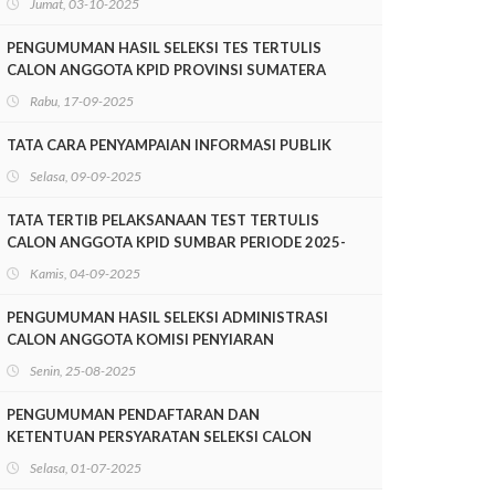
Jumat, 03-10-2025
SUMATERA BARAT PERIODE 2025-2028
PENGUMUMAN HASIL SELEKSI TES TERTULIS
CALON ANGGOTA KPID PROVINSI SUMATERA
BARAT PERIODE 2025-2028
Rabu, 17-09-2025
TATA CARA PENYAMPAIAN INFORMASI PUBLIK
Selasa, 09-09-2025
TATA TERTIB PELAKSANAAN TEST TERTULIS
CALON ANGGOTA KPID SUMBAR PERIODE 2025-
2028
Kamis, 04-09-2025
PENGUMUMAN HASIL SELEKSI ADMINISTRASI
CALON ANGGOTA KOMISI PENYIARAN
INDONESIA DAERAH PROVINSI SUMATERA
Senin, 25-08-2025
BARAT PERIODE 2025-2028
PENGUMUMAN PENDAFTARAN DAN
KETENTUAN PERSYARATAN SELEKSI CALON
ANGGOTA KOMISI PENYIARAN INDONESIA
Selasa, 01-07-2025
DAERAH SUMATERA BARAT MASA JABATAN