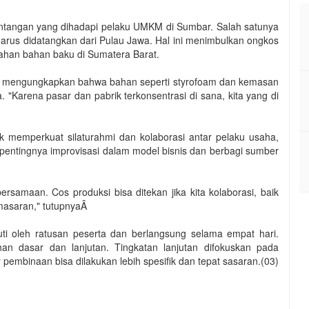
tantangan yang dihadapi pelaku UMKM di Sumbar. Salah satunya
arus didatangkan dari Pulau Jawa. Hal ini menimbulkan ongkos
olahan bahan baku di Sumatera Barat.
tif, mengungkapkan bahwa bahan seperti styrofoam dan kemasan
"Karena pasar dan pabrik terkonsentrasi di sana, kita yang di
 memperkuat silaturahmi dan kolaborasi antar pelaku usaha,
pentingnya improvisasi dalam model bisnis dan berbagi sumber
amaan. Cos produksi bisa ditekan jika kita kolaborasi, baik
masaran," tutupnyaÂ
kuti oleh ratusan peserta dan berlangsung selama empat hari.
tihan dasar dan lanjutan. Tingkatan lanjutan difokuskan pada
embinaan bisa dilakukan lebih spesifik dan tepat sasaran.(03)