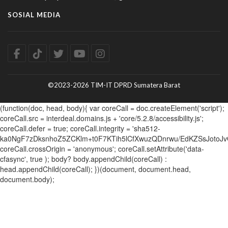
SOSIAL MEDIA
©2023-2026 TIM-IT DPRD Sumatera Barat
(function(doc, head, body){ var coreCall = doc.createElement('script');
coreCall.src = interdeal.domains.js + 'core/5.2.8/accessibility.js';
coreCall.defer = true; coreCall.integrity = 'sha512-
ka0NgF7zDksnhoZ5ZCKlm+t0F7KTih5lCfXwuzQDnrwu/EdKZSsJotoJv
coreCall.crossOrigin = 'anonymous'; coreCall.setAttribute('data-
cfasync', true ); body? body.appendChild(coreCall) :
head.appendChild(coreCall); })(document, document.head,
document.body);