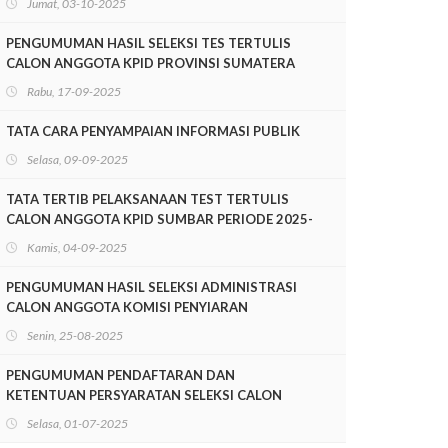
Jumat, 03-10-2025
SUMATERA BARAT PERIODE 2025-2028
PENGUMUMAN HASIL SELEKSI TES TERTULIS
CALON ANGGOTA KPID PROVINSI SUMATERA
BARAT PERIODE 2025-2028
Rabu, 17-09-2025
TATA CARA PENYAMPAIAN INFORMASI PUBLIK
Selasa, 09-09-2025
TATA TERTIB PELAKSANAAN TEST TERTULIS
CALON ANGGOTA KPID SUMBAR PERIODE 2025-
2028
Kamis, 04-09-2025
PENGUMUMAN HASIL SELEKSI ADMINISTRASI
CALON ANGGOTA KOMISI PENYIARAN
INDONESIA DAERAH PROVINSI SUMATERA
Senin, 25-08-2025
BARAT PERIODE 2025-2028
PENGUMUMAN PENDAFTARAN DAN
KETENTUAN PERSYARATAN SELEKSI CALON
ANGGOTA KOMISI PENYIARAN INDONESIA
Selasa, 01-07-2025
DAERAH SUMATERA BARAT MASA JABATAN